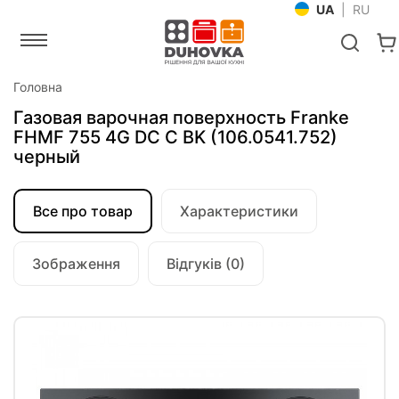
UA
|
RU
Головна
Газовая варочная поверхность Franke
FHMF 755 4G DC C BK (106.0541.752)
черный
Все про товар
Характеристики
Зображення
Відгуків (0)