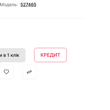
Модель:
527465
КРЕДИТ
 в 1 клік