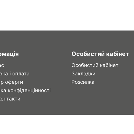
рмація
Особистий кабінет
ас
Особистий кабінет
вка і оплата
Закладки
ір оферти
Розсилка
ка конфіденційності
контакти