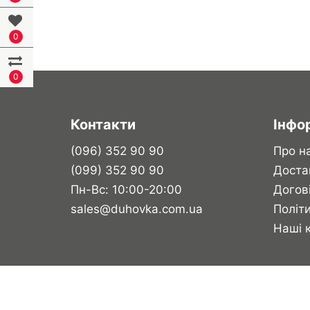
0
0
Контакти
Інфо
(096) 352 90 90
Про н
(099) 352 90 90
Доста
Пн-Вс: 10:00-20:00
Догов
sales@duhovka.com.ua
Політи
Наші 