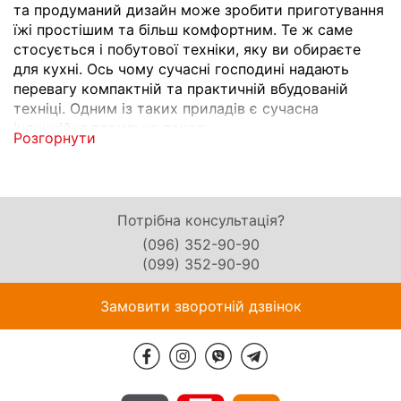
та продуманий дизайн може зробити приготування
їжі простішим та більш комфортним. Те ж саме
стосується і побутової техніки, яку ви обираєте
для кухні. Ось чому сучасні господині надають
перевагу компактній та практичній вбудованій
техніці. Одним із таких приладів є сучасна
індукційна варильна панель.
Розгорнути
Головна відмінність варильної поверхні індукційної
від звичайної електричної в тому, що вона нагріває
безпосередньо посуд, в той час, як електрична гріє
конфорку, яка, своєю чергою, нагріває посуд. Це
Потрібна консультація?
дуже сучасний і один із найпопулярніших видів
(096) 352-90-90
варильних поверхонь. Єдиний «мінус» - це те, що
(099) 352-90-90
вбудована індукційна плита потребує спеціального
посуду для приготування. Але поряд із перевагами,
Замовити зворотній дзвінок
такий «мінус» є зовсім несуттєвим:
Стильний та сучасний дизайн. Такі варильні
поверхні чудово впишуться в інтер’єр в будь-
якому стилі: від класичного модерну до