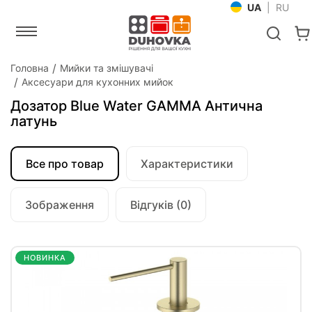
UA
|
RU
Головна
Мийки та змішувачі
Аксесуари для кухонних мийок
Дозатор Blue Water GAMMA Антична
латунь
Все про товар
Характеристики
Зображення
Відгуків (0)
НОВИНКА