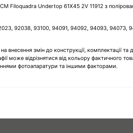
CM Filoquadra Undertop 61Х45 2V 11912 з полірова
023, 92038, 93100, 94091, 94092, 94093, 94073, 9
на внесення змін до конструкції, комплектації та
фії може відрізнятися від кольору фактичного тов
ннями фотоапаратури та іншими факторами.