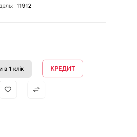
дель:
11912
КРЕДИТ
 в 1 клік