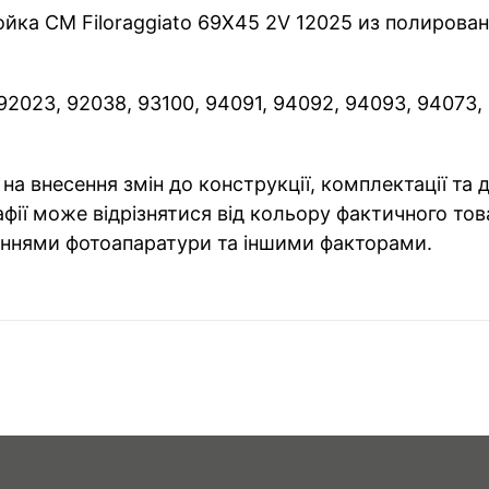
йка CM Filoraggiato 69Х45 2V 12025 из полиров
2023, 92038, 93100, 94091, 94092, 94093, 94073, 
на внесення змін до конструкції, комплектації та
фії може відрізнятися від кольору фактичного тов
ннями фотоапаратури та іншими факторами.