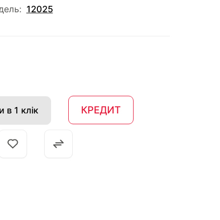
дель:
12025
КРЕДИТ
 в 1 клік