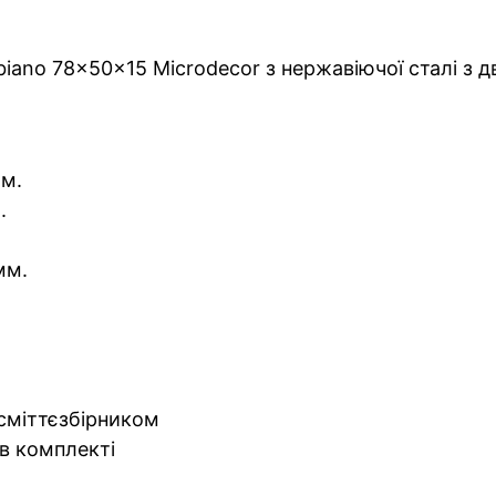
biano 78x50x15 Microdecor з нержавіючої сталі з 
мм.
.
мм.
 сміттєзбірником
в комплекті