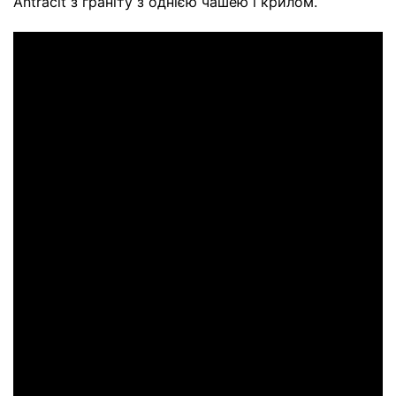
Antracit з граніту з однією чашею і крилом.