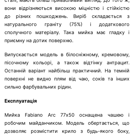
сталі, мають більш привабливий вигляд. До того ж,
вони відрізняються високою міцністю і стійкістю
до різних пошкоджень. Виріб складається з
натурального граніту (75%) і додаткового
сполучного матеріалу. Така мийка має гладку і
приємну на дотик поверхню.
Випускається модель в білосніжному, кремовому,
пісочному кольорі, а також відтінку антрацит.
Останній варіант найбільш практичний. На темній
поверхні не видно плям від чаю, соків та інших
сильно фарбувальних рідин.
Експлуатація
Мийка Fabiano Arc 77х50 оснащена чашею і
робочим майданчиком. Модель обертається, що
дозволяє розмістити крило з будь-якого боку,