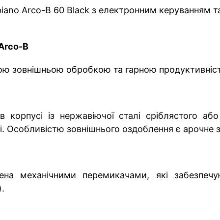
biano Arco-B 60 Black з електронним керуванням
Arco-B
ою зовнішньою обробкою та гарною продуктивніс
 корпусі із нержавіючої сталі сріблястого або
. Особливістю зовнішнього оздоблення є арочне з
на механічними перемикачами, які забезпечу
.