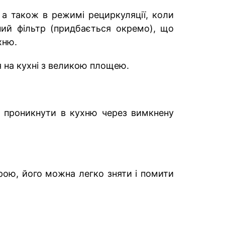
а також в режимі рециркуляції, коли
ний фільтр (придбається окремо), що
хню.
 на кухні з великою площею.
ь проникнути в кухню через вимкнену
трою, його можна легко зняти і помити