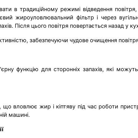
ати в традиційному режимі відведення повітря, 
ієвий жироуловлювальний фільтр і через вугіль
ахів. Після цього повітря повертається назад у ку
ктивністю, забезпечуючи чудове очищення повітря
'єрну функцію для сторонніх запахів, які можут
, що вловлює жир і кіптяву під час роботи прис
ій машині.
ії