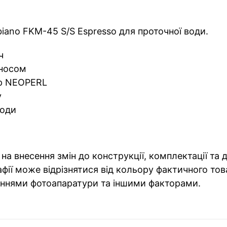
ano FKM-45 S/S Espresso для проточної води.
ч
 носом
ор NEOPERL
у
води
на внесення змін до конструкції, комплектації та
фії може відрізнятися від кольору фактичного тов
ннями фотоапаратури та іншими факторами.