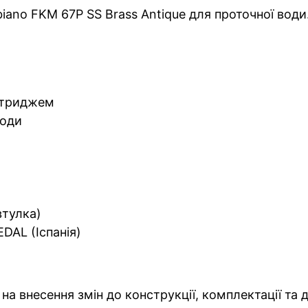
ano FKM 67P SS Brass Antique для проточної води
артриджем
води
втулка)
DAL (Іспанія)
на внесення змін до конструкції, комплектації та