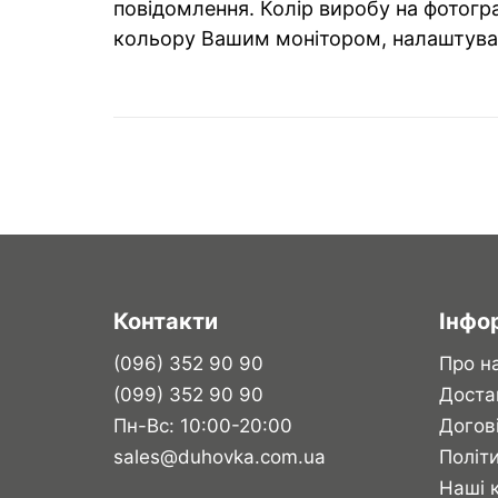
повідомлення. Колір виробу на фотогра
кольору Вашим монітором, налаштува
Контакти
Інфо
(096) 352 90 90
Про н
(099) 352 90 90
Доста
Пн-Вс: 10:00-20:00
Догов
sales@duhovka.com.ua
Політи
Наші 