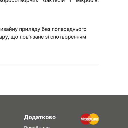
роботворних бактерій і мікробів.
 дизайну приладу без попереднього
ару, що пов'язане зі спотворенням
Додатково
Виробники