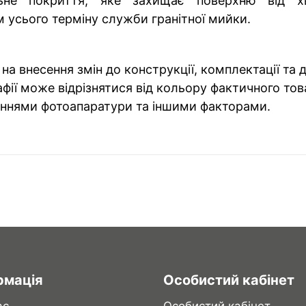
ьне покриття, яке захищає поверхню від хво
м усього терміну служби гранітної мийки.
на внесення змін до конструкції, комплектації та
фії може відрізнятися від кольору фактичного тов
ннями фотоапаратури та іншими факторами.
рмація
Особистий кабінет
ас
Особистий кабінет