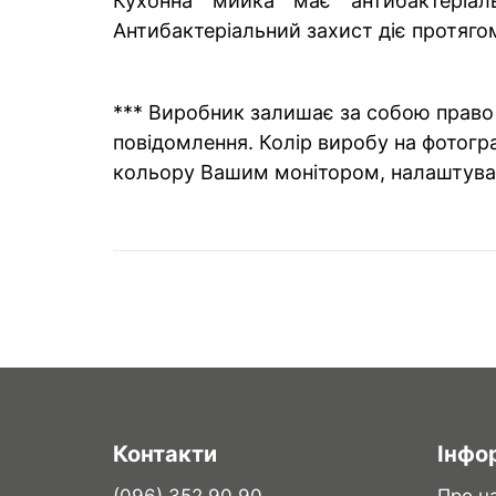
Кухонна мийка має антибактеріал
Антибактеріальний захист діє протяго
*** Виробник залишає за собою право 
повідомлення. Колір виробу на фотогра
кольору Вашим монітором, налаштува
Контакти
Інфо
(096) 352 90 90
Про н