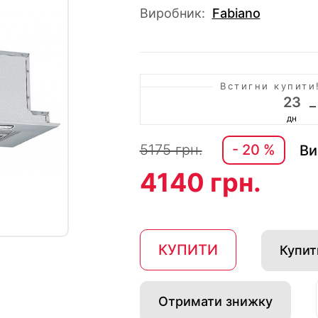
Виробник:
Fabiano
Встигни купит
23
–
дн
5175 грн.
- 20 %
Ви
4140 грн.
КУПИТИ
Купити
Отримати знижку