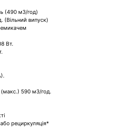
ь (490 м3/год)
. (Вільний випуск)
ремикачем
8 Вт.
.
).
(макс.) 590 м3/год.
ті
 або рециркуляція*