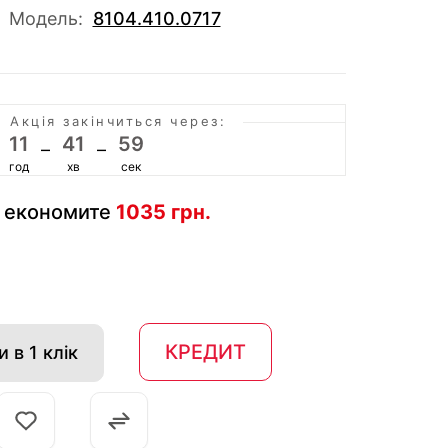
Модель:
8104.410.0717
и!
Акція закінчиться через:
11
41
59
–
–
год
хв
сек
 економите
1035 грн.
КРЕДИТ
 в 1 клік