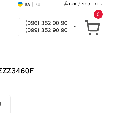
ВХІД / РЕЄСТРАЦІЯ
UA
|
RU
0
(096) 352 90 90
(099) 352 90 90
#ZZZ3460F
)