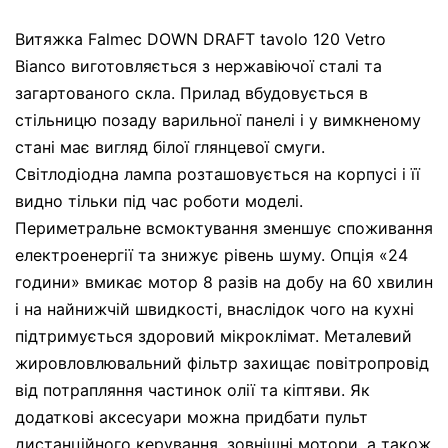
Витяжка Falmec DOWN DRAFT tavolo 120 Vetro
Bianco виготовляється з нержавіючої сталі та
загартованого скла. Прилад вбудовується в
стільницю позаду варильної панелі і у вимкненому
стані має вигляд білої глянцевої смуги.
Світлодіодна лампа розташовується на корпусі і її
видно тільки під час роботи моделі.
Периметральне всмоктування зменшує споживання
електроенергії та знижує рівень шуму. Опція «24
години» вмикає мотор 8 разів на добу на 60 хвилин
і на найнижчій швидкості, внаслідок чого на кухні
підтримується здоровий мікроклімат. Металевий
жировловлювальний фільтр захищає повітропровід
від потрапляння частинок олії та кіптяви. Як
додаткові аксесуари можна придбати пульт
дистанційного керування, зовнішні мотори, а також