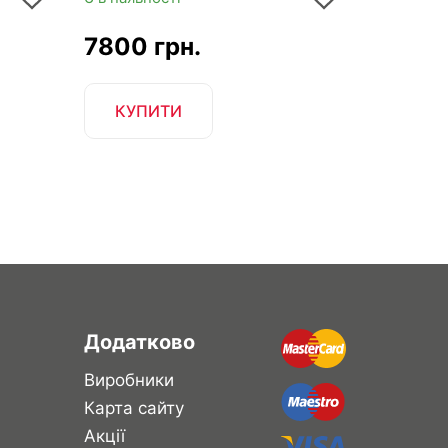
7800 грн.
6292 
КУПИТИ
КУП
Додатково
Виробники
Карта сайту
Акції