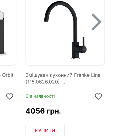
 Orbit
Змішувач кухонний Franke Lina
Кухонна 
(115.0626.020) ...
62x50 An
Є в наявності
Немає в н
4056 грн.
7605 
ПОВІДОМ
КУПИТИ