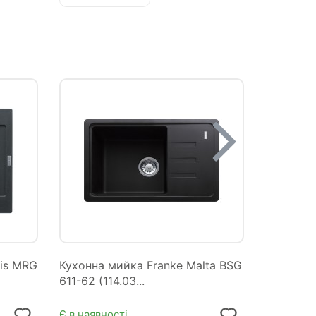
ris MRG
Кухонна мийка Franke Malta BSG
Кухонна 
611-62 (114.03...
611-62 (11
Є в наявності
Є в наявн