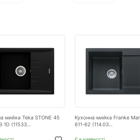
на мийка Teka STONE 45
Кухонна мийка Franke Ma
 1D (11533...
611-62 (114.03...
вності
Є в наявності