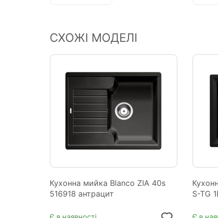
СХОЖІ МОДЕЛІ
Кухонна мийка Blanco ZIA 40s
Кухон
516918 антрацит
S-TG 1B
Є в наявності
Є в ная