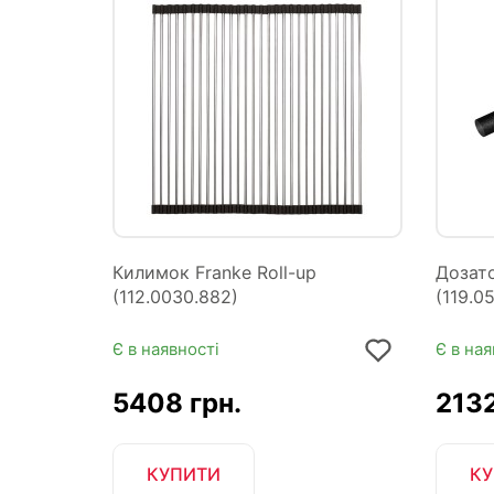
Килимок Franke Roll-up
Дозато
(112.0030.882)
(119.0
Є в наявності
Є в ная
5408 грн.
2132
КУПИТИ
КУ