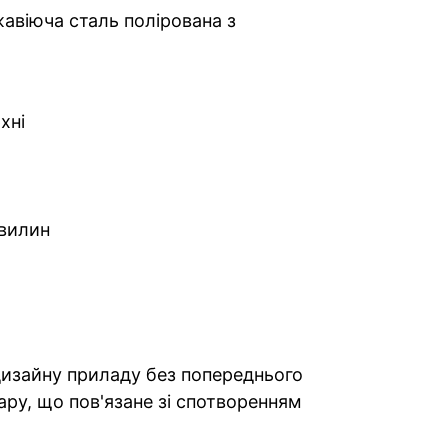
авіюча сталь полірована з
хні
хвилин
 дизайну приладу без попереднього
ару, що пов'язане зі спотворенням