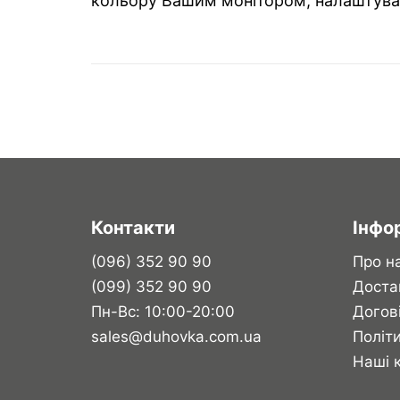
кольору Вашим монітором, налаштува
Контакти
Інфо
(096) 352 90 90
Про н
(099) 352 90 90
Доста
Пн-Вс: 10:00-20:00
Догов
sales@duhovka.com.ua
Політи
Наші 