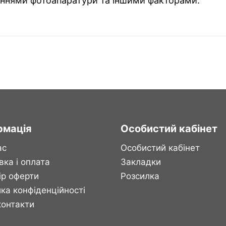
ннями фотоапаратури та іншими факторами.
рмація
Особистий кабінет
ас
Особистий кабінет
вка і оплата
Закладки
ір оферти
Розсилка
ка конфіденційності
контакти