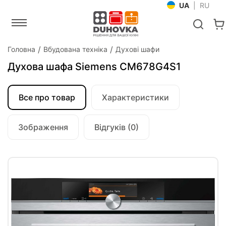
UA
|
RU
Головна
Вбудована техніка
Духові шафи
Духова шафа Siemens CM678G4S1
Все про товар
Характеристики
Зображення
Відгуків (0)