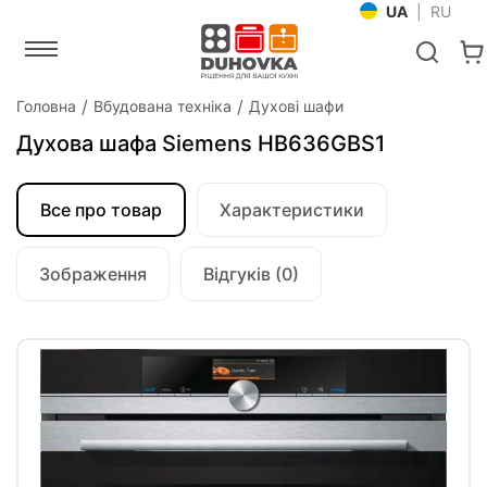
UA
|
RU
Головна
Вбудована техніка
Духові шафи
Духова шафа Siemens HB636GBS1
Все про товар
Характеристики
Зображення
Відгуків (0)