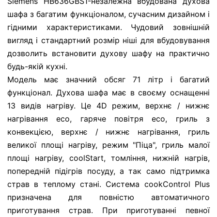
Siemens HB636GBS1-незалежна вбудована духова
шафа з багатим функціоналом, сучасним дизайном і
гідними характеристиками. Чудовий зовнішній
вигляд і стандартний розмір ніші для вбудовування
дозволить встановити духову шафу на практично
будь-якій кухні.
Модель має значний обсяг 71 літр і багатий
функціонал. Духова шафа має в своєму оснащенні
13 видів нагріву. Це 4D режим, верхнє / нижнє
нагрівання eco, гаряче повітря eco, гриль з
конвекцією, верхнє / нижнє нагрівання, гриль
великої площі нагріву, режим "Піца", гриль малої
площі нагріву, coolStart, томління, нижній нагрів,
попередній підігрів посуду, а так само підтримка
страв в теплому стані. Система cookControl Plus
призначена для повністю автоматичного
приготування страв. При приготуванні певної