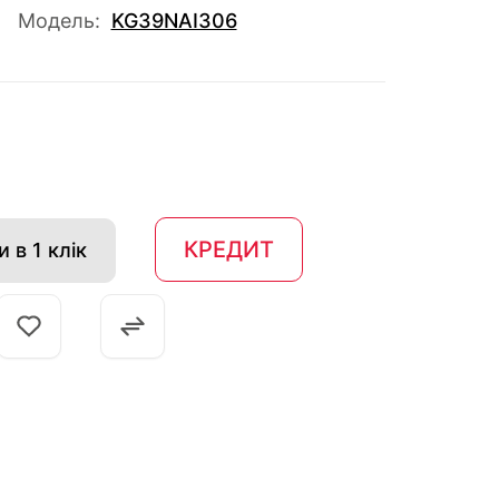
Модель:
KG39NAI306
КРЕДИТ
 в 1 клік