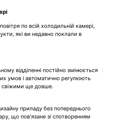
ері
овітря по всій холодильній камері,
кти, які ви недавно поклали в
ьному відділенні постійно змінюється
них умов і автоматично регулюють
я свіжими ще довше.
 дизайну приладу без попереднього
ару, що пов'язане зі спотворенням