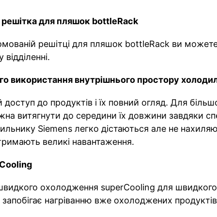
 решітка для пляшок bottleRack
ромованій решітці для пляшок bottleRack ви можете 
 відділенні.
го використання внутрішнього простору холодил
доступ до продуктів і їх повний огляд. Для більшо
ожна витягнути до середини їх довжини завдяки сп
дильнику Siemens легко дістаються але не нахиляю
итримають великі навантаження.
Cooling
швидкого охолодження superCooling для швидкого
Це запобігає нагріванню вже охолоджених продукт