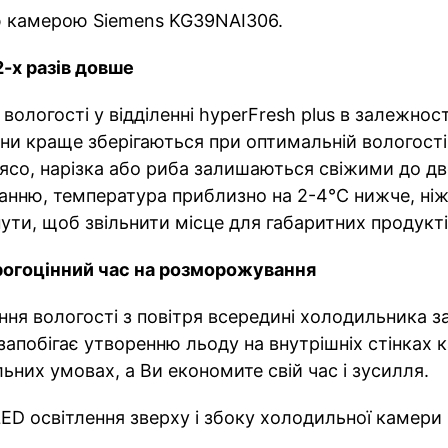
 камерою Siemens KG39NAI306.
2-х разів довше
ологості у відділенні hyperFresh plus в залежност
ини краще зберігаються при оптимальній вологості
'ясо, нарізка або риба залишаються свіжими до дв
нню, температура приблизно на 2-4°С нижче, ніж
ути, щоб звільнити місце для габаритних продукті
орогоцінний час на розморожування
ння вологості з повітря всередині холодильника 
 запобігає утворенню льоду на внутрішніх стінках 
льних умовах, а Ви економите свій час і зусилля.
LED освітлення зверху і збоку холодильної камери