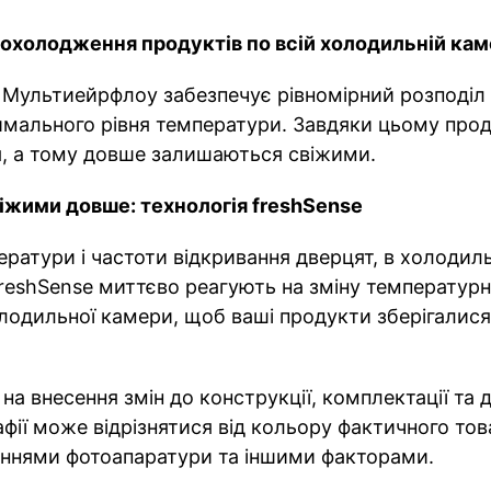
охолодження продуктів по всій холодильній кам
ультиейрфлоу забезпечує рівномірний розподіл п
мального рівня температури. Завдяки цьому проду
 а тому довше залишаються свіжими.
іжими довше: технологія freshSense
ратури і частоти відкривання дверцят, в холодил
freshSense миттєво реагують на зміну температур
лодильної камери, щоб ваші продукти зберігалис
на внесення змін до конструкції, комплектації та
фії може відрізнятися від кольору фактичного тов
ннями фотоапаратури та іншими факторами.