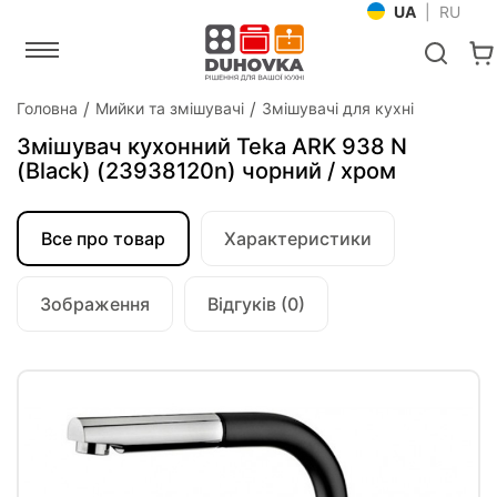
UA
|
RU
Головна
Мийки та змішувачі
Змішувачі для кухні
Змішувач кухонний Teka ARK 938 N
(Black) (23938120n) чорний / хром
Все про товар
Характеристики
Зображення
Відгуків (0)