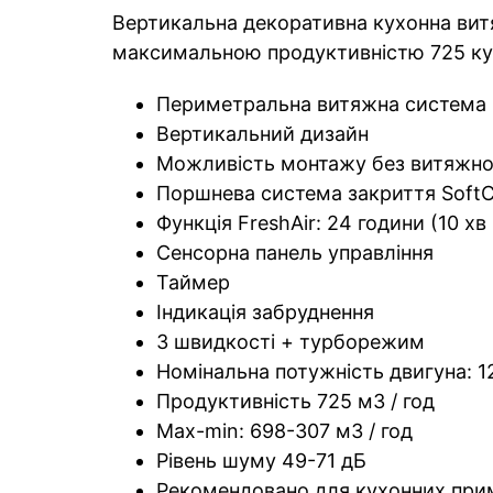
Вертикальна декоративна кухонна витя
максимальною продуктивністю 725 куб
Периметральна витяжна система
Вертикальний дизайн
Можливість монтажу без витяжної
Поршнева система закриття SoftC
Функція FreshAir: 24 години (10 х
Сенсорна панель управління
Таймер
Індикація забруднення
3 швидкості + турборежим
Номінальна потужність двигуна: 12
Продуктивність 725 м3 / год
Max-min: 698-307 м3 / год
Рівень шуму 49-71 дБ
Рекомендовано для кухонних при