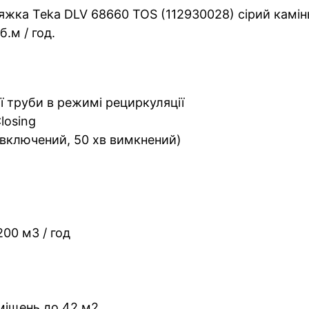
жка Teka DLV 68660 TOS (112930028) сірий камінь
.м / год.
 труби в режимі рециркуляції
losing
в включений, 50 хв вимкнений)
00 м3 / год
міщень до 42 м2