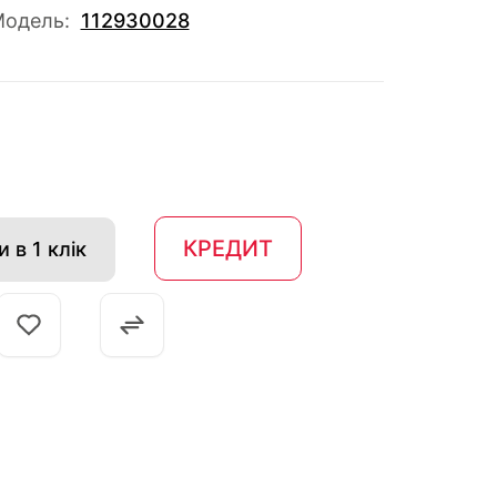
одель:
112930028
КРЕДИТ
 в 1 клік