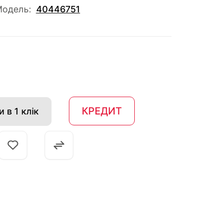
одель:
40446751
КРЕДИТ
 в 1 клік