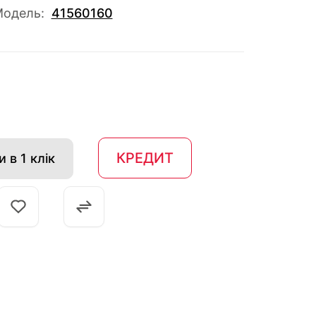
одель:
41560160
КРЕДИТ
 в 1 клік