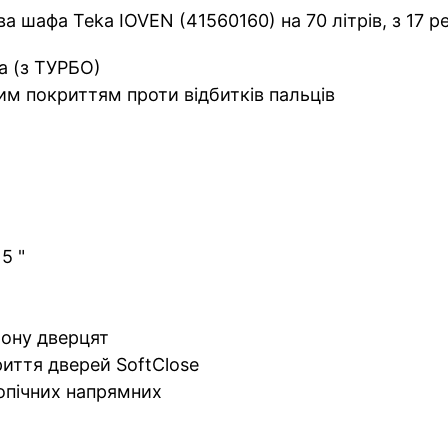
а шафа Teka IOVEN (41560160) на 70 літрів, з 17 
а (з ТУРБО)
ним покриттям проти відбитків пальців
5 "
рону дверцят
риття дверей SoftClose
опічних напрямних