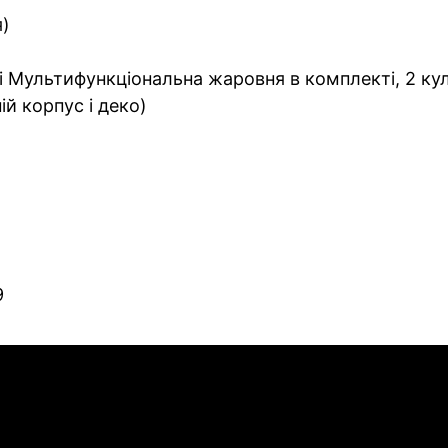
я)
 і Мультифункціональна жаровня в комплекті, 2 кул
ій корпус і деко)
9