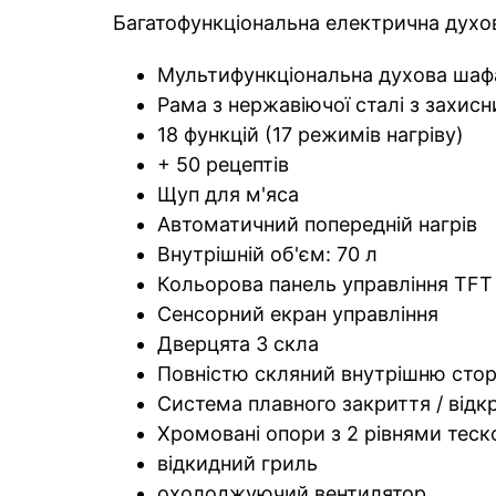
Багатофункціональна електрична духов
Мультифункціональна духова шаф
Рама з нержавіючої сталі з захис
18 функцій (17 режимів нагріву)
+ 50 рецептів
Щуп для м'яса
Автоматичний попередній нагрів
Внутрішній об'єм: 70 л
Кольорова панель управління TFT 
Сенсорний екран управління
Дверцята 3 скла
Повністю скляний внутрішню сто
Система плавного закриття / відк
Хромовані опори з 2 рівнями теск
відкидний гриль
охолоджуючий вентилятор