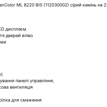
nColor ML 8220 BIS (112030002) сірий камінь на 22
LED дисплеєм
тя дверей вліво
ами
ю)
ування панелі управління,
сова вентиляція
арілка для смаження