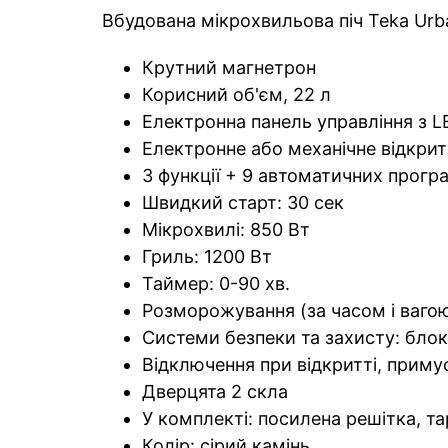
Вбудована мікрохвильова піч Teka Urba
Крутний магнетрон
Корисний об'єм, 22 л
Електронна панель управління з 
Електронне або механічне відкрит
3 функції + 9 автоматичних прогр
Швидкий старт: 30 сек
Мікрохвилі: 850 Вт
Гриль: 1200 Вт
Таймер: 0-90 хв.
Розморожування (за часом і ваго
Системи безпеки та захисту: блок
Відключення при відкритті, приму
Дверцята 2 скла
У комплекті: посилена решітка, т
Колір: сірий камінь