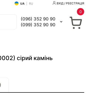
ВХІД / РЕЄСТРАЦІЯ
UA
|
RU
0
(096) 352 90 90
(099) 352 90 90
0002) сірий камінь
)