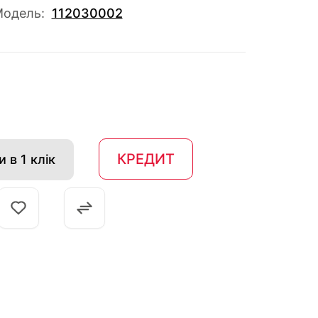
одель:
112030002
КРЕДИТ
 в 1 клік