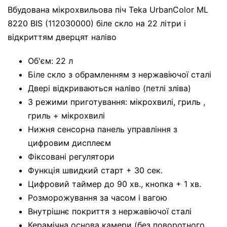
Вбудована мікрохвильова піч Teka UrbanColor ML
8220 BIS (112030000) біле скло на 22 літри і
відкриттям дверцят наліво
Об'єм: 22 л
Біле скло з обрамленням з нержавіючої сталі
Двері відкриваються наліво (петлі зліва)
3 режими приготування: мікрохвилі, гриль ,
гриль + мікрохвилі
Нижня сенсорна панель управління з
цифровим дисплеєм
Фіксовані регулятори
Функція швидкий старт + 30 сек.
Цифровий таймер до 90 хв., кнопка + 1 хв.
Розморожування за часом і вагою
Внутрішнє покриття з нержавіючої сталі
Керамічна основа камери (без поворотного