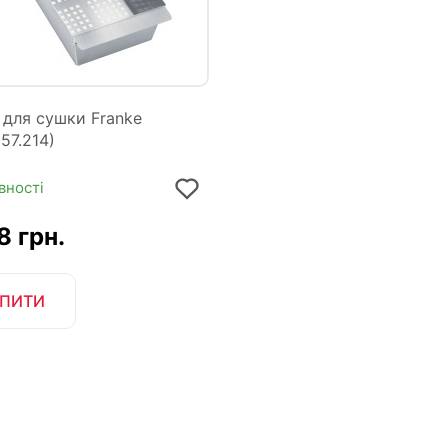
для сушки Franke
057.214)
вності
 грн.
ПИТИ