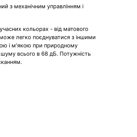
ий з механічним управлінням і
часних кольорах - від матового
х може легко поєднуватися з іншими
рою і м'якою при природному
 шуму всього в 68 дБ. Потужність
сканням.