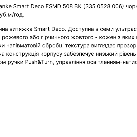
anke Smart Deco FSMD 508 BK (335.0528.006) чорн
б.м/год.
на витяжка Smart Deco. Доступна в семи ультрасу
, рожевого або гірчичного жовтого - кожен з яки
ки напівматовій обробці текстура виглядає прозо
а конструкція корпусу забезпечує низький рівень
м ручки Push&Turn, управління освітленням-нати