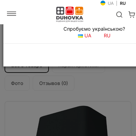
UA
|
RU
Язык магазина
Спробуємо українською?
Главная
Кухонные вытяжки
UA
RU
Вытяжка кухонная Franke Smart Deco
FSMD 508 BK (335.0528.006) черный
Все о товаре
Характеристики
Фото
Отзывов (0)