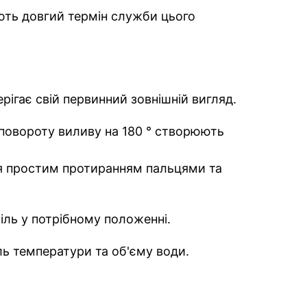
ють довгий термін служби цього
ігає свій первинний зовнішній вигляд.
повороту виливу на 180 ° створюють
ся простим протиранням пальцями та
іль у потрібному положенні.
ль температури та об'єму води.