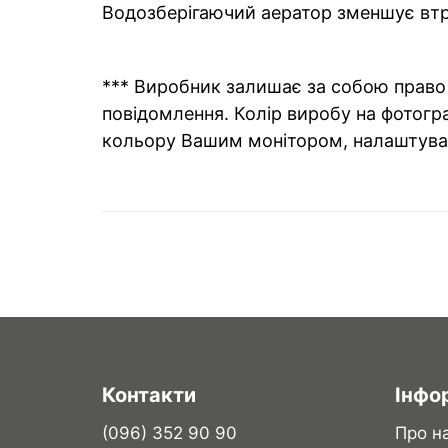
Водозберігаючий аератор зменшує втр
*** Виробник залишає за собою право 
повідомлення. Колір виробу на фотогра
кольору Вашим монітором, налаштува
Контакти
Інфо
(096) 352 90 90
Про н