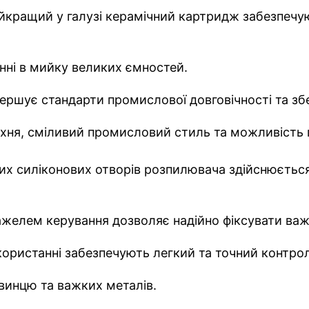
айкращий у галузі керамічний картридж забезпечу
нні в мийку великих ємностей.
ршує стандарти промислової довговічності та збер
хня, сміливий промисловий стиль та можливість 
яких силіконових отворів розпилювача здійснюєть
ажелем керування дозволяє надійно фіксувати важ
користанні забезпечують легкий та точний контро
свинцю та важких металів.