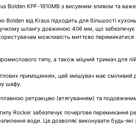
us Bolden KPF-1610MB з висувним зливом та важе
 Bolden від Kraus підходить для більшості кухо
 гнучкому шлангу довжиною 406 мм, що забезпечує
 користувачам можливість миттєво перемикатися 
ромислового типу, а також міцний тримач для лі
тлових приміщеннях, цей змішувач має сміливий 
ну шафу.
 плавною ретракцею (втягуванням) та подовженим 
типу Rocker забезпечує почергове перемикання ре
зпилення води. Це дозволяє виконувати будь-які з