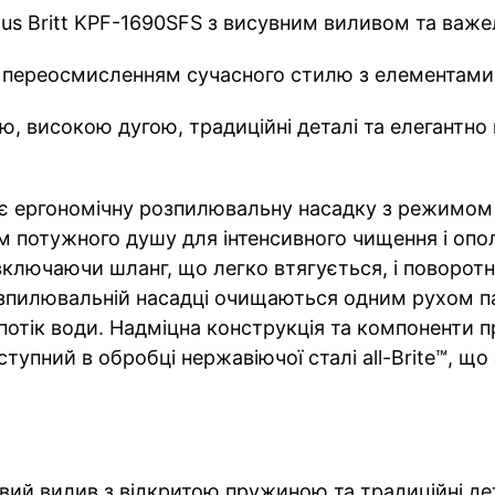
us Britt KPF-1690SFS з висувним виливом та важе
 є переосмисленням сучасного стилю з елементами
, високою дугою, традиційні деталі та елегантно 
 ергономічну розпилювальну насадку з режимом 
 потужного душу для інтенсивного чищення і опол
включаючи шланг, що легко втягується, і поворот
розпилювальній насадці очищаються одним рухом п
потік води. Надміцна конструкція та компоненти 
упний в обробці нержавіючої сталі all-Brite™, що 
ий вилив з відкритою пружиною та традиційні дет