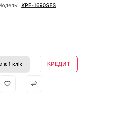
Модель:
KPF-1690SFS
КРЕДИТ
 в 1 клік