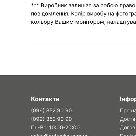
*** Виробник залишає за собою право 
повідомлення. Колір виробу на фотогра
кольору Вашим монітором, налаштува
Контакти
Інфо
(096) 352 90 90
Про н
(099) 352 90 90
Доста
Пн-Вс: 10:00-20:00
Догов
sales@duhovka.com.ua
Політи