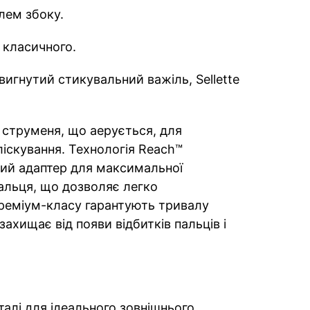
лем збоку.
 класичного.
вигнутий стикувальний важіль, Sellette
струменя, що аерується, для
іскування. Технологія Reach™
ний адаптер для максимальної
альця, що дозволяє легко
преміум-класу гарантують тривалу
захищає від появи відбитків пальців і
алі для ідеального зовнішнього