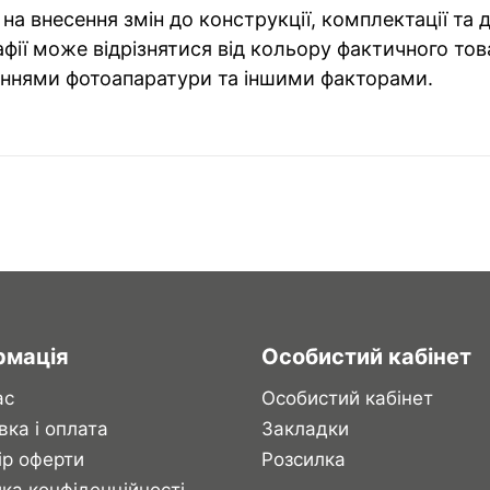
на внесення змін до конструкції, комплектації та
фії може відрізнятися від кольору фактичного тов
ннями фотоапаратури та іншими факторами.
рмація
Особистий кабінет
ас
Особистий кабінет
вка і оплата
Закладки
ір оферти
Розсилка
ка конфіденційності