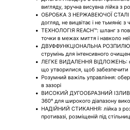
вигляду, зручна висувна лійка з 
ОБРОБКА З НЕРЖАВЕЮЧОЇ СТАЛІ ALL
догляд, не вицвітає і не тьмяніє з
ТЕХНОЛОГІЯ REACH™: шланг з пово
точки в межах миття і навколо неї
ДВУФФУНКЦІОНАЛЬНА РОЗПИЛЮВАЛЬ
струмінь для інтенсивного очищен
ЛЕГКЕ ВИДАЛЕННЯ ВІДЛОЖЕНЬ: отв
що утворилися, щоб забезпечити т
Розумний важіль управління: обер
в зазорі
ВИСОКИЙ ДУГООБРАЗНИЙ ІЗЛИВ заб
360° для широкого діапазону вик
НАДІЙНИЙ СТИКАННЯ: лійка з роз
противазі, розміщеній під стільни