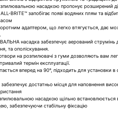
розпилювальною насадкою пропонує розширений ді
-BRITE™ запобігає появі водяних плям та відбит
 часом
ротним адаптером, що легко втягується, дає мож
.
НА насадка забезпечує аерований струмінь дл
ня, та ополіскування.
ори на розпилювачі з гуми дозволяють вам легко
ривалий термін експлуатації.
тається вперед на 90°, підходить для установки 
езпечує достатньо місця для наповнення висок
ористання
пилювальною насадкою щільно встановлюється в
цею, забезпечуючи стабільну фіксацію