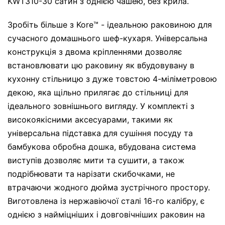
KWT310-30 сатин з однією чашею, без крила.
Зробіть більше з Kore™ - ідеальною раковиною для
сучасного домашнього шеф-кухаря. Універсальна
конструкція з двома кріпленнями дозволяє
встановлювати цю раковину як вбудовувану в
кухонну стільницю з дуже товстою 4-міліметровою
декою, яка щільно прилягає до стільниці для
ідеального зовнішнього вигляду. У комплекті з
високоякісними аксесуарами, такими як
універсальна підставка для сушіння посуду та
бамбукова обробна дошка, вбудована система
виступів дозволяє мити та сушити, а також
подрібнювати та нарізати скибочками, не
втрачаючи жодного дюйма зустрічного простору.
Виготовлена ​​із нержавіючої сталі 16-го калібру, є
однією з найміцніших і довговічніших раковин на