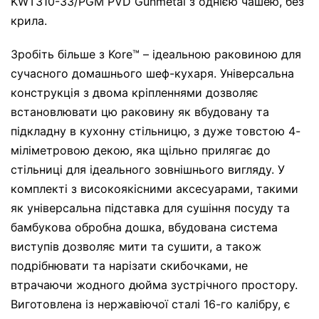
KWT310-33/PGM PVD Gunmetal з однією чашею, без
крила.
Зробіть більше з Kore™ – ідеальною раковиною для
сучасного домашнього шеф-кухаря. Універсальна
конструкція з двома кріпленнями дозволяє
встановлювати цю раковину як вбудовану та
підкладну в кухонну стільницю, з дуже товстою 4-
міліметровою декою, яка щільно прилягає до
стільниці для ідеального зовнішнього вигляду. У
комплекті з високоякісними аксесуарами, такими
як універсальна підставка для сушіння посуду та
бамбукова обробна дошка, вбудована система
виступів дозволяє мити та сушити, а також
подрібнювати та нарізати скибочками, не
втрачаючи жодного дюйма зустрічного простору.
Виготовлена ​​із нержавіючої сталі 16-го калібру, є