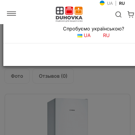
UA
|
RU
Язык магазина
Спробуємо українською?
Главная
Крупная бытовая техника
Холодильники
UA
RU
Холодильник Bosch KGN36NW306
Все о товаре
Характеристики
Фото
Отзывов (0)