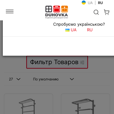
UA
|
RU
Язык магазина
Спробуємо українською?
Главная
Сантехника для ванной
Полотенцесушители
UA
RU
Полотенцесушители
Фильтр Товаров