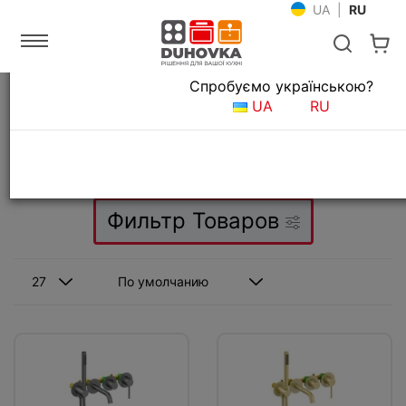
UA
|
RU
Язык магазина
Спробуємо українською?
Главная
Сантехника для ванной
Смесители для ванной
UA
RU
Смесители для ванной
Фильтр Товаров