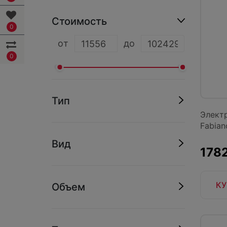
Стоимость
0
oт
до
0
Тип
Элект
Fabian
Вид
1782
КУ
Объем