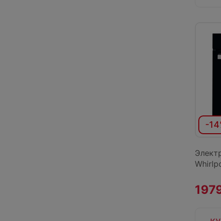
-1
Элект
Whirl
1979