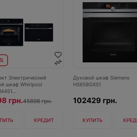
0%
ект Электрический
Духовой шкаф Siemens
й шкаф Whirlpool
HS658GXS1
4S1...
8 грн.
102429 грн.
45898 грн.
ПИТЬ
КРЕДИТ
КУПИТЬ
КРЕД