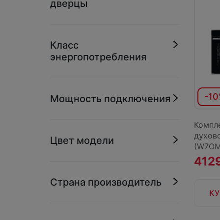
дверцы
Класс
энергопотребления
-1
Мощность подключения
Компл
духово
Цвет модели
(W7OM4
4129
Страна производитель
КУ