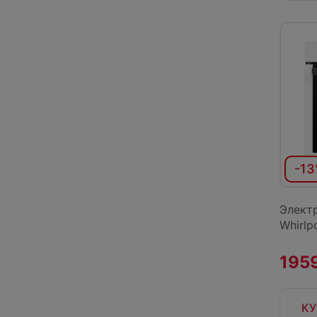
-1
Элект
Whirl
1959
КУ