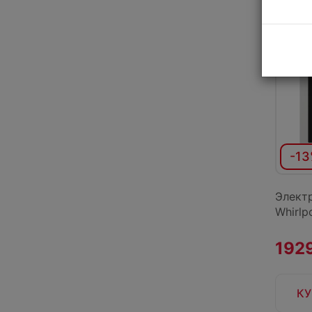
-1
Элект
Whirl
1929
КУ