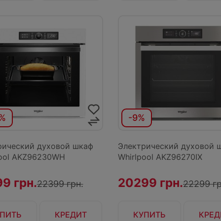
3%
-9%
рический духовой шкаф
Электрический духовой 
pool AKZ96230WH
Whirlpool AKZ96270IX
9 грн.
20299 грн.
22399 грн.
22299 гр
ПИТЬ
КРЕДИТ
КУПИТЬ
КРЕД