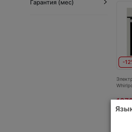
Гарантия (мес)
-12
Элект
Whirlp
1979
Язык
КУ