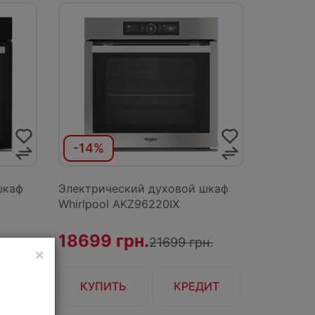
-14%
шкаф
Электрический духовой шкаф
Whirlpool AKZ96220IX
18699 грн.
н.
21699 грн.
×
ИТ
КУПИТЬ
КРЕДИТ