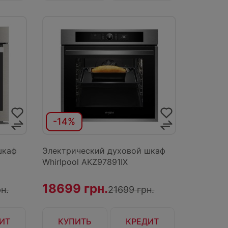
-14%
шкаф
Электрический духовой шкаф
Whirlpool AKZ97891IX
18699 грн.
н.
21699 грн.
ИТ
КУПИТЬ
КРЕДИТ