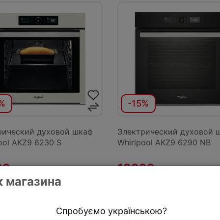
%
-15%
рический духовой шкаф
Электрический духовой 
ool AKZ9 6230 S
Whirlpool AKZ9 6290 NB
9 грн.
19999 грн.
22599 грн.
23499 гр
 магазина
ПИТЬ
КРЕДИТ
КУПИТЬ
КРЕД
Спробуємо українською?