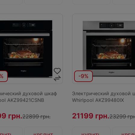
4%
-9%
рический духовой шкаф
Электрический духовой 
pool AKZ99421CSNB
Whirlpool AKZ99480IX
9 грн.
21199 грн.
22899 грн.
23299 грн