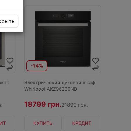
крыть
-14%
шкаф
Электрический духовой шкаф
Whirlpool AKZ96230NB
18799 грн.
.
21899 грн.
ИТ
КУПИТЬ
КРЕДИТ