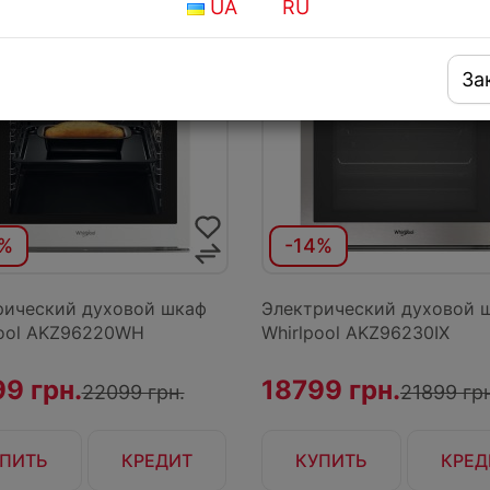
UA
RU
За
3%
-14%
рический духовой шкаф
Электрический духовой 
pool AKZ96220WH
Whirlpool AKZ96230IX
9 грн.
18799 грн.
22099 грн.
21899 грн
ПИТЬ
КРЕДИТ
КУПИТЬ
КРЕД