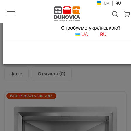
UA
|
RU
Язык магазина
Спробуємо українською?
Главная
Мойки и смесители
Кухонные мойки
UA
RU
Кухонная мойка CM Glamour 57X45 12802
Все о товаре
Характеристики
Фото
Отзывов (0)
РАСПРОДАЖА СКЛАДА