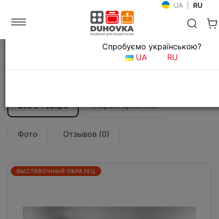
UA
|
RU
Язык магазина
Спробуємо українською?
Главная
Мойки и смесители
Кухонные мойки
UA
RU
Кухонная мойка CM Revers 86Х52 1V
12983
Все о товаре
Характеристики
Фото
Отзывов (0)
ВЫСТАВОЧНЫЙ ОБРАЗЕЦ