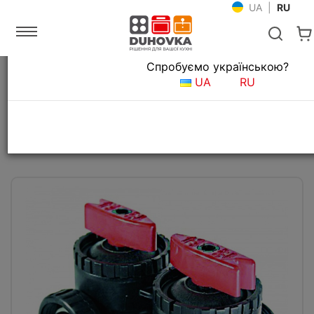
UA
|
RU
Язык магазина
Спробуємо українською?
Главная
Фильтры для воды
Фильтрационные системы
UA
RU
Байпасный вентиль для Clack WS 1
Все о товаре
Отзывов (0)