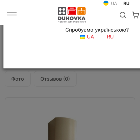
UA
|
RU
Язык магазина
Спробуємо українською?
Главная
Кухонные вытяжки
UA
RU
Вытяжка кухонная Fabiano Aura 60 Ivory
Все о товаре
Характеристики
Фото
Отзывов (0)