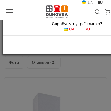
UA
|
RU
Язык магазина
Спробуємо українською?
Главная
Кухонные вытяжки
UA
RU
Вытяжка кухонная Fabiano Base 60 White
Все о товаре
Характеристики
Фото
Отзывов (0)