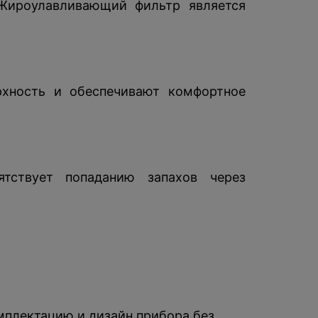
Жироулавливающий фильтр является
хность и обеспечивают комфортное
тствует попаданию запахов через
омплектацию и дизайн прибора без