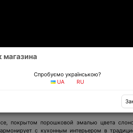
 магазина
Спробуємо українською?
se Rustico
UA
RU
изайн и хорошая мощность.
За
усе, покрытом порошковой эмалью цвета слоно
гармонирует с кухонным интерьером в традици