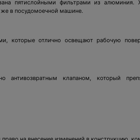
ована пятислойными фильтрами из алюминия. 
 же в посудомоечной машине.
ми, которые отлично освещают рабочую повер
но антивозвратным клапаном, который препя
й право на внесение изменений в конструкцию, к