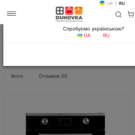
UA
|
RU
Язык магазина
Спробуємо українською?
Главная
Встраиваемая техника
Духовые шкафы
UA
RU
Духовой шкаф Fabiano FBO 225 Inox
Все о товаре
Характеристики
Фото
Отзывов (0)