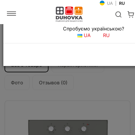
UA
|
RU
Язык магазина
Спробуємо українською?
Главная
Встраиваемая техника
Духовые шкафы
UA
RU
Электрический духовой шкаф Fabiano
FBO 226 Beton
Все о товаре
Характеристики
Фото
Отзывов (0)