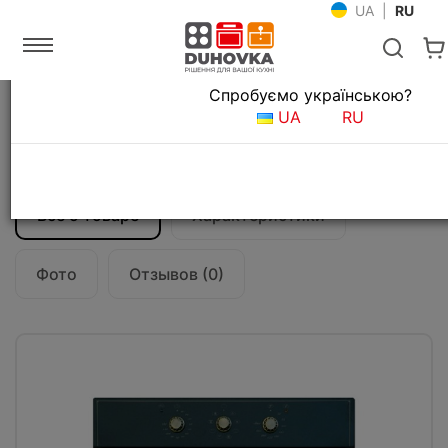
UA
|
RU
Язык магазина
Спробуємо українською?
Главная
Встраиваемая техника
Духовые шкафы
UA
RU
Электрический духовой шкаф Fabiano
FBO-R 41 Antracit
Все о товаре
Характеристики
Фото
Отзывов (0)