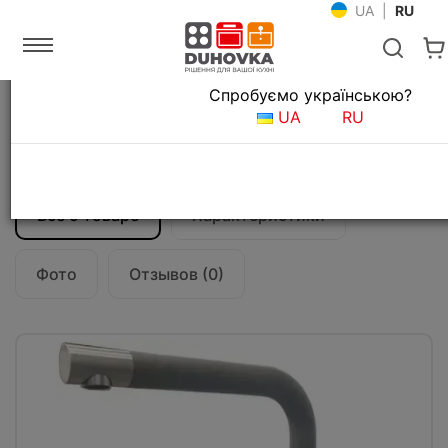
UA
|
RU
Язык магазина
Спробуємо українською?
Главная
Мойки и смесители
Смесители для кухни
UA
RU
Смеситель кухонный Fabiano FKM 45 SS
Beton
Все о товаре
Характеристики
Фото
Отзывов (0)