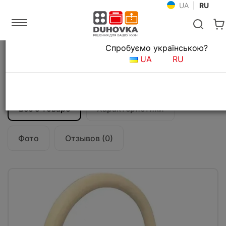
UA
|
RU
Язык магазина
Спробуємо українською?
Главная
Мойки и смесители
Смесители для кухни
UA
RU
Смеситель кухонный Fabiano FKM 50 SS
Cream
Все о товаре
Характеристики
Фото
Отзывов (0)